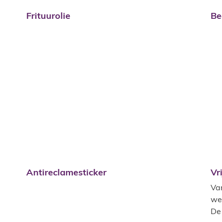
Frituurolie
Be
Antireclamesticker
Vr
Antireclamesticker
Vr
Va
we
De