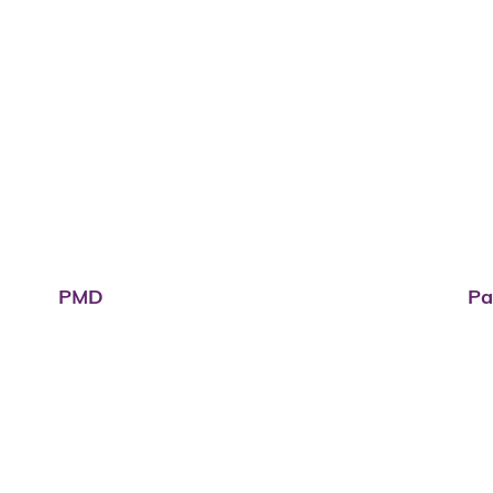
PMD
Pa
PMD
Pa
tainer
Snoeihout ophaling
As