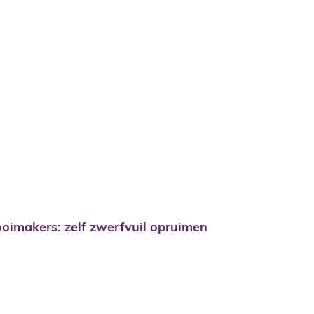
oimakers: zelf zwerfvuil opruimen
oimakers: zelf zwerfvuil opruimen