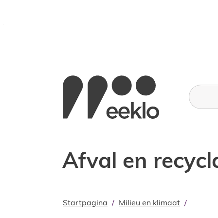
Naar inhoud
Stad Eeklo
Wat zoe
Afval en recyc
Startpagina
Milieu en klimaat