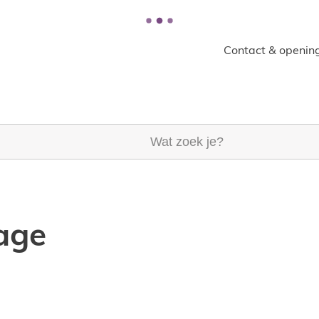
Contact & opening
k je?
lage