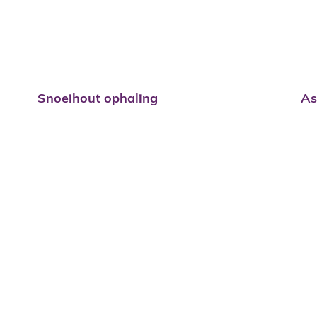
Snoeihout ophaling
As
Frituurolie
Be