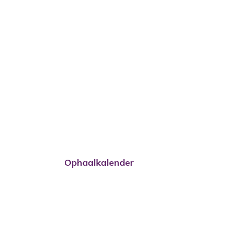
A tot Z
Ophaalkalender
Ophaalkalender