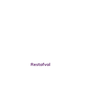
Restafval
Restafval
Gft-afval - ophaling en aankoop con