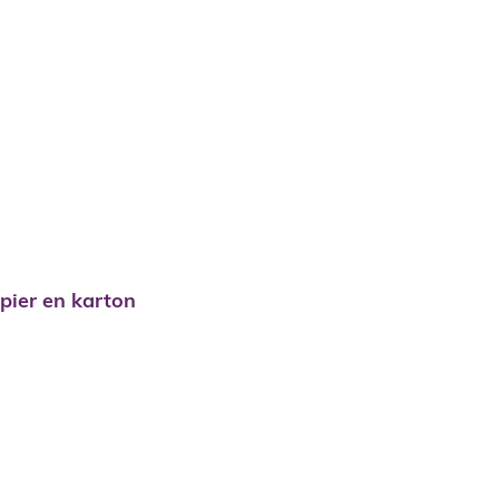
pier en karton
pier en karton
bestophaling