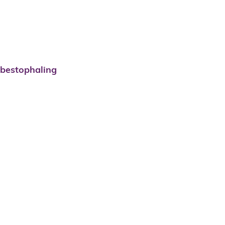
bestophaling
drijfsafval