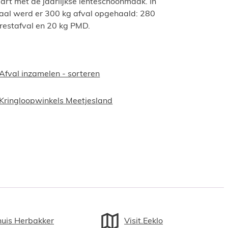
art met de jaarlijkse lenteschoonmaak. In
taal werd er 300 kg afval opgehaald: 280
 restafval en 20 kg PMD.
Afval inzamelen - sorteren
Kringloopwinkels Meetjesland
huis Herbakker
Visit.Eeklo