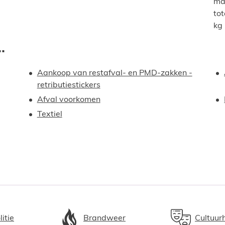
ma
to
kg
.
Aankoop van restafval- en PMD-zakken -
retributiestickers
Afval voorkomen
Textiel
litie
Brandweer
Cultuur