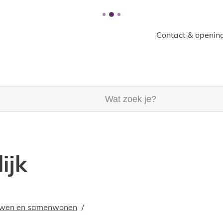
Contact & opening
k je?
ijk
wen en samenwonen