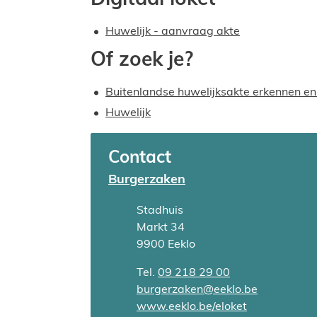
Huwelijk - aanvraag akte
Of zoek je?
Buitenlandse huwelijksakte erkennen en
Huwelijk
Contact
Burgerzaken
Adres
Stadhuis
Markt 34
,
9900
Eeklo
Tel.
09 218 29 00
E-mail
burgerzaken
@
eeklo.be
Website
www.eeklo.be/eloket