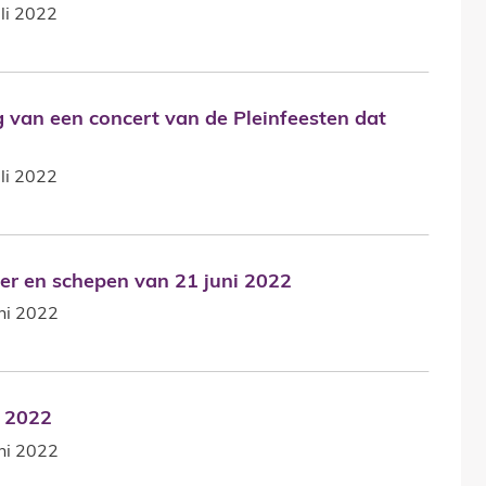
li 2022
 van een concert van de Pleinfeesten dat doorgaat o
g van een concert van de Pleinfeesten dat
li 2022
ter en schepen van 21 juni 2022
ter en schepen van 21 juni 2022
ni 2022
i 2022
i 2022
ni 2022