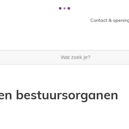
Contact & opening
k je?
n bestuursorganen