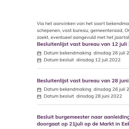
Via het aanvinken van het soort bekendma
schepenen, vast bureau, gemeenteraad, O
zoekt, eventueel aangevuld met het jaartal, 
Bekendmakingen
Besluitenlijst vast bureau van 12 juli
Besluitenlijst vast bureau van 12 juli
Datum bekendmaking
dinsdag 26 juli
Datum besluit
dinsdag 12 juli 2022
Besluitenlijst vast bureau van 28 jun
Besluitenlijst vast bureau van 28 jun
Datum bekendmaking
dinsdag 26 juli
Datum besluit
dinsdag 28 juni 2022
Besluit burgemeester naar aanleiding
Besluit burgemeester naar aanleidin
doorgaat op 21juli op de Markt in Ee