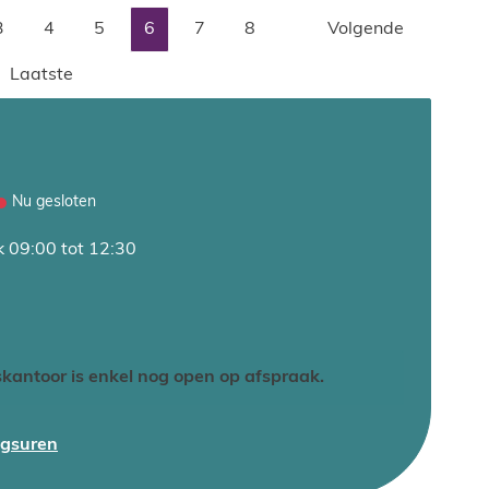
3
4
5
6
7
8
Volgende
Laatste
Nu gesloten
k
09:00
tot
12:30
kantoor is enkel nog open op afspraak.
Secretariaat
ngsuren