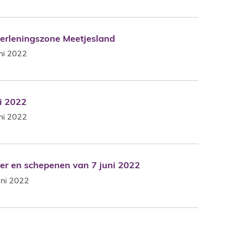
verleningszone Meetjesland
verleningszone Meetjesland
ni 2022
i 2022
i 2022
ni 2022
ter en schepenen van 7 juni 2022
ter en schepenen van 7 juni 2022
uni 2022