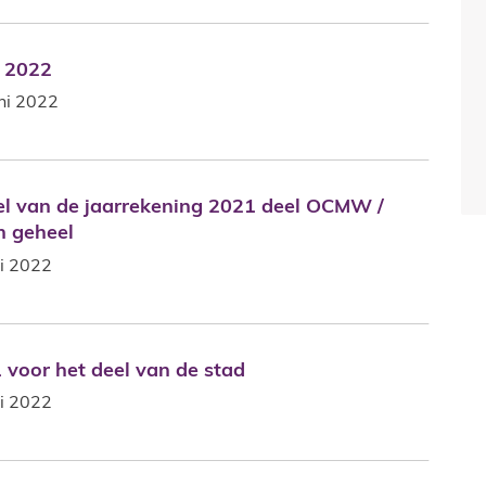
i 2022
i 2022
ni 2022
 van de jaarrekening 2021 deel OCMW / vaststellen 
el van de jaarrekening 2021 deel OCMW /
jn geheel
i 2022
 voor het deel van de stad
 voor het deel van de stad
i 2022