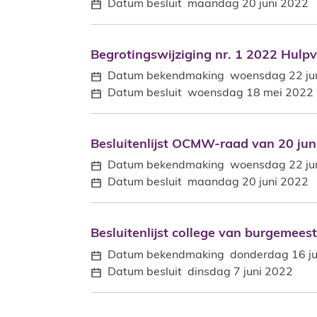
Datum besluit
maandag 20 juni 2022
Begrotingswijziging nr. 1 2022 Hulp
Begrotingswijziging nr. 1 2022 Hulp
Datum bekendmaking
woensdag 22 ju
Datum besluit
woensdag 18 mei 2022
Besluitenlijst OCMW-raad van 20 jun
Besluitenlijst OCMW-raad van 20 jun
Datum bekendmaking
woensdag 22 ju
Datum besluit
maandag 20 juni 2022
Besluitenlijst college van burgemees
Besluitenlijst college van burgemees
Datum bekendmaking
donderdag 16 j
Datum besluit
dinsdag 7 juni 2022