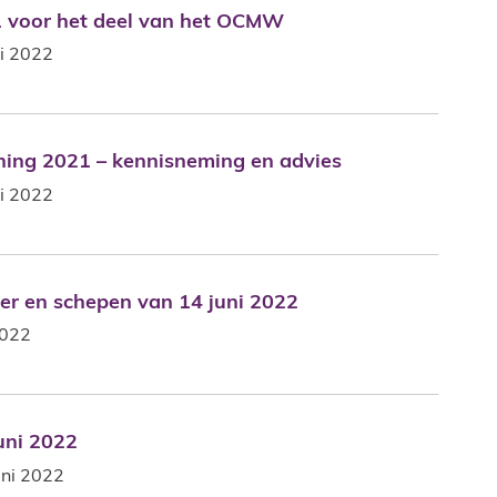
1 voor het deel van het OCMW
1 voor het deel van het OCMW
i 2022
ning 2021 – kennisneming en advies
ning 2021 – kennisneming en advies
i 2022
ter en schepen van 14 juni 2022
ter en schepen van 14 juni 2022
2022
uni 2022
uni 2022
uni 2022