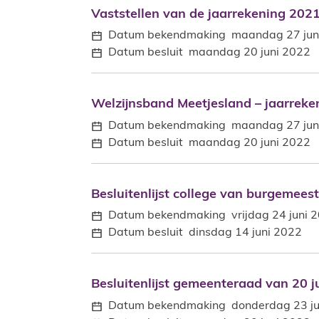
Vaststellen van de jaarrekening 202
Vaststellen van de jaarrekening 202
Datum bekendmaking
maandag 27 jun
Datum besluit
maandag 20 juni 2022
Welzijnsband Meetjesland – jaarreke
Welzijnsband Meetjesland – jaarreke
Datum bekendmaking
maandag 27 jun
Datum besluit
maandag 20 juni 2022
Besluitenlijst college van burgemees
Besluitenlijst college van burgemees
Datum bekendmaking
vrijdag 24 juni 
Datum besluit
dinsdag 14 juni 2022
Besluitenlijst gemeenteraad van 20 j
Besluitenlijst gemeenteraad van 20 j
Datum bekendmaking
donderdag 23 j