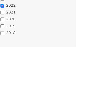
2022
2021
2020
2019
2018
van de jaarrekening in zijn geheel