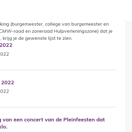
Ve
king (burgemeester, college van burgemeester en
CMW-raad en zoneraad Hulpverleningszone) dat je
krijg je de gewenste lijst te zien.
 2022
 2022
 2022
i 2022
i 2022
 2022
 van een concert van de Pleinfeesten dat doorgaat o
g van een concert van de Pleinfeesten dat
klo.