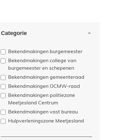
rfijn of wijzig resultaten
Categorie
Bekendmakingen burgemeester
Bekendmakingen college van
burgemeester en schepenen
Bekendmakingen gemeenteraad
Bekendmakingen OCMW-raad
Bekendmakingen politiezone
Meetjesland Centrum
Bekendmakingen vast bureau
Hulpverleningszone Meetjesland
p 21juli op de Markt in Eeklo.