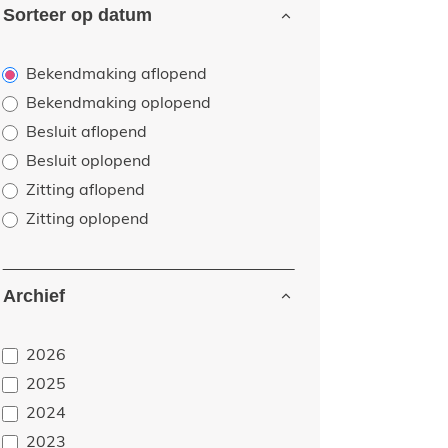
Sorteer op datum
Bekendmaking aflopend
Bekendmaking oplopend
p 23 juli in Balgerhoeke.
Besluit aflopend
Besluit oplopend
Zitting aflopend
Zitting oplopend
Archief
2026
2025
2024
2023