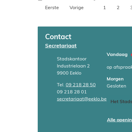
Eerste
Vorige
1
2
Contact
Secretariaat
Vandaag
Adres
Stadskantoor
Industrielaan 2
op afspraa
,
9900
Eeklo
Morgen
Tel.
09 218 28 50
Gesloten
Fax
09 218 28 01
E-mail
secretariaat
@
eeklo.be
Het Stads
Alle openi