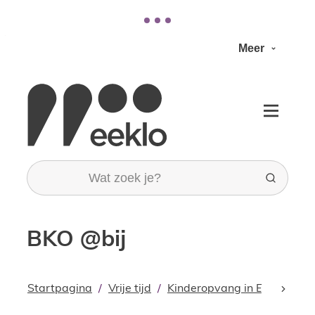
Naar inhoud
Meer
Stad Eeklo
Menu
Wat zoek je?
Zoeken
BKO @bij
Startpagina
Vrije tijd
Kinderopvang in Eeklo
Bu
scroll