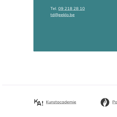
Tel.
09 218 28 10
E-mail
td
@
eeklo.be
Kunstacademie
Po