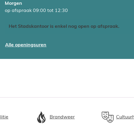
Morgen
op afspraak
09:00
tot
12:30
Het Stadskantoor is enkel nog open op afspraak.
Technische dienst
Alle openingsuren
litie
Brandweer
Cultuur