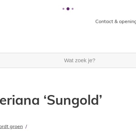
Contact & opening
k je?
eriana ‘Sungold’
ordt groen