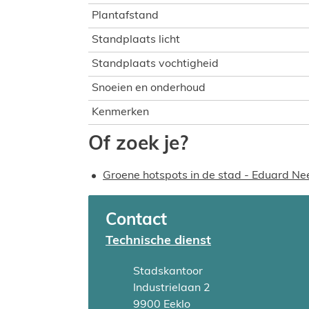
Plantafstand
Standplaats licht
Standplaats vochtigheid
Snoeien en onderhoud
Kenmerken
Of zoek je?
Groene hotspots in de stad - Eduard N
Contact
Technische dienst
Adres
Stadskantoor
Industrielaan 2
,
9900
Eeklo