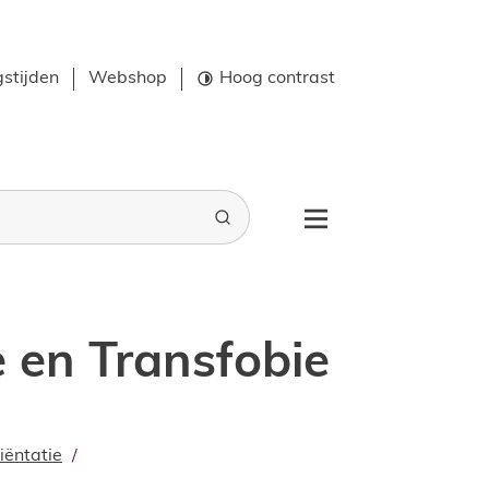
stijden
Webshop
Hoog contrast
Zoeken
Menu
e en Transfobie
iëntatie