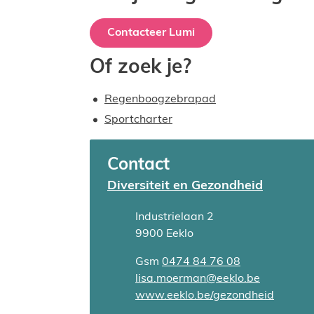
Contacteer Lumi
Of zoek je?
Regenboogzebrapad
Sportcharter
Contact
Diversiteit en Gezondheid
Adres
Industrielaan 2
,
9900
Eeklo
Gsm
0474 84 76 08
E-mail
lisa.moerman
@
eeklo.be
Website
www.eeklo.be/gezondheid