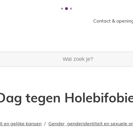
Contact & opening
k je?
 Dag tegen Holebifobi
it en gelijke kansen
Gender, genderidentiteit en sexuele or