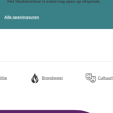
Het Stadskantoor is enkel nog open op afspraak.
Diversiteit en Gezondheid
Alle openingsuren
litie
Brandweer
Cultuur