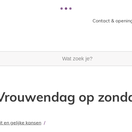
Contact & opening
k je?
e Vrouwendag op zond
it en gelijke kansen