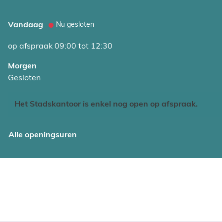
Vandaag
Nu gesloten
op afspraak
09:00
tot
12:30
Morgen
Gesloten
Het Stadskantoor is enkel nog open op afspraak.
Diversiteit en Gezondheid
Alle openingsuren