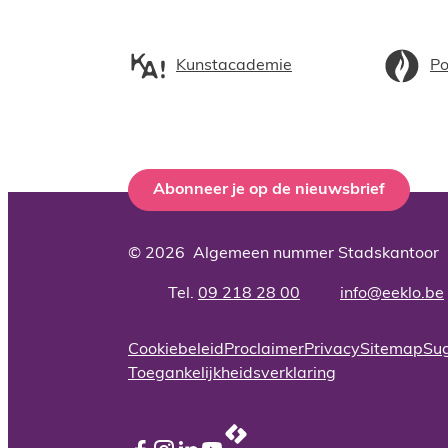
Kunstacademie
Po
Abonneer je op de nieuwsbrief
© 2026
Algemeen nummer Stadskantoor
09 218 28 00
info
@
eeklo.be
Adres
Tel.
E-mail
Cookiebeleid
Proclaimer
Privacy
Sitemap
Sug
Toegankelijkheidsverklaring
LCP nv 2026 ©