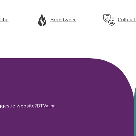
litie
Brandweer
Cultuur
gestie website?
BTW-nr