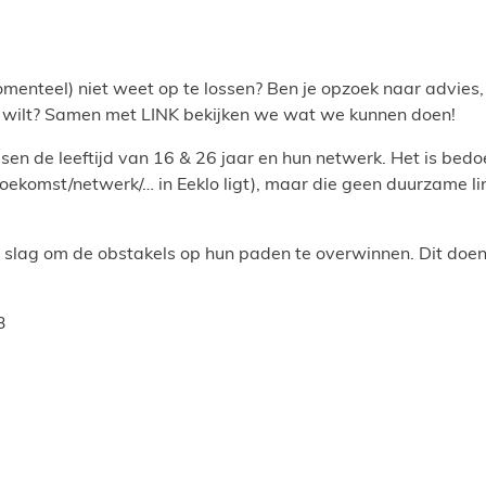
omenteel) niet weet op te lossen? Ben je opzoek naar advie
s je wilt? Samen met LINK bekijken we wat we kunnen doen!
ssen de leeftijd van 16 & 26 jaar en hun netwerk. Het is bedoe
ekomst/netwerk/… in Eeklo ligt), maar die geen duurzame li
lag om de obstakels op hun paden te overwinnen. Dit doen
3