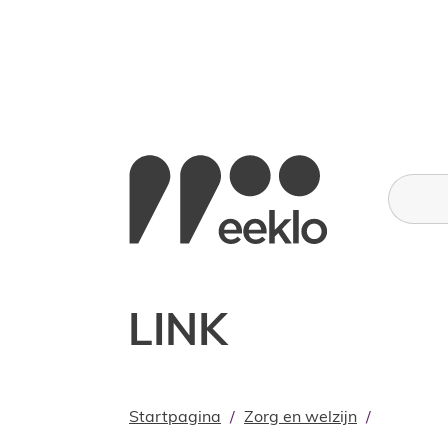
Naar inhoud
Stad Eeklo
Wat zoe
LINK
Startpagina
Zorg en welzijn