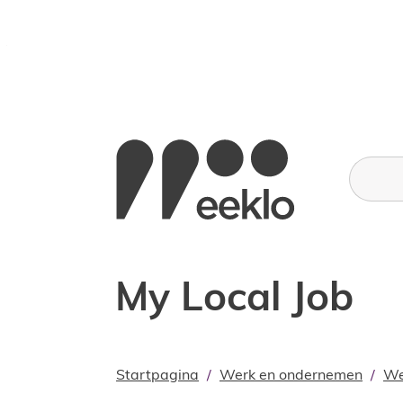
Naar inhoud
Stad Eeklo
Wat zoe
My Local Job
Startpagina
Werk en ondernemen
We