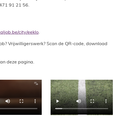
0471 91 21 56.
job.be/city/eeklo
.
job? Vrijwilligerswerk? Scan de QR-code, download
.
aan deze pagina.