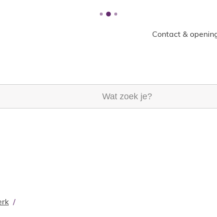
Contact & opening
k je?
rk