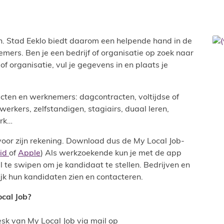
en. Stad Eeklo biedt daarom een helpende hand in de
emers. Ben je een bedrijf of organisatie op zoek naar
 of organisatie, vul je gegevens in en plaats je
racten en werknemers: dagcontracten, voltijdse of
rkers, zelfstandigen, stagiairs, duaal leren,
erk…
or zijn rekening. Download dus de My Local Job-
id
of
Apple
) Als werkzoekende kun je met de app
l te swipen om je kandidaat te stellen. Bedrijven en
jk hun kandidaten zien en contacteren.
ocal Job?
sk van My Local Job via mail op