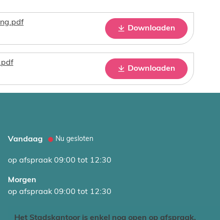
ing.pdf
Downloaden
.pdf
Downloaden
Vandaag
Nu gesloten
op afspraak
09:00
tot
12:30
Morgen
op afspraak
09:00
tot
12:30
Het Stadskantoor is enkel nog open op afspraak.