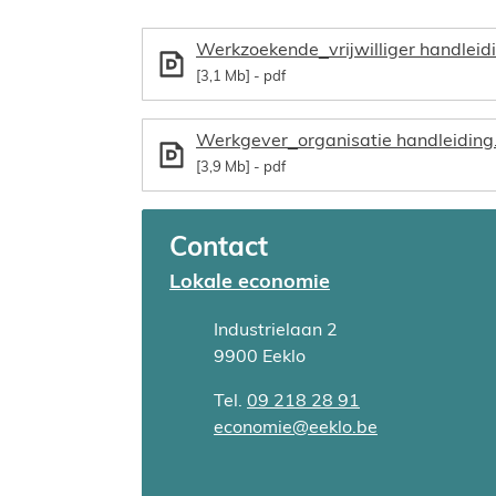
Werkzoekende_vrijwilliger handleid
3,1 Mb
pdf
Werkgever_organisatie handleiding
3,9 Mb
pdf
Contact
Lokale economie
Adres
Industrielaan 2
,
9900
Eeklo
Tel.
09 218 28 91
E-mail
economie
@
eeklo.be