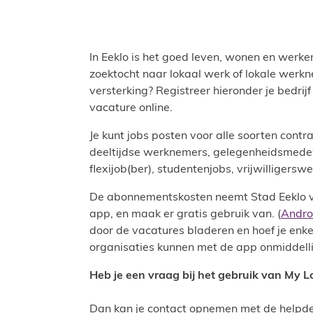
In Eeklo is het goed leven, wonen en werk
zoektocht naar lokaal werk of lokale werkn
versterking? Registreer hieronder je bedrijf
vacature online.
Je kunt jobs posten voor alle soorten cont
deeltijdse werknemers, gelegenheidsmedewe
flexijob(ber), studentenjobs, vrijwilligersw
De abonnementskosten neemt Stad Eeklo vo
app, en maak er gratis gebruik van. (
Andro
door de vacatures bladeren en hoef je enke
organisaties kunnen met de app onmiddelli
Heb je een vraag bij het gebruik van My L
Dan kan je contact opnemen met de helpde