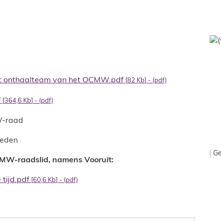
het onthaalteam van het OCMW.pdf
82 Kb
(pdf)
f
364,6 Kb
(pdf)
-raad
eden
G
CMW-raadslid, namens Vooruit:
tijd.pdf
60,6 Kb
(pdf)