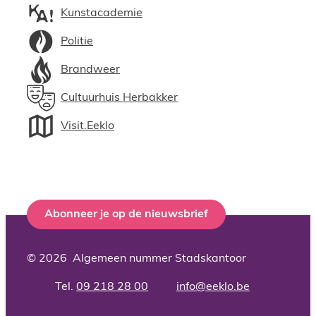
Kunstacademie
Politie
Brandweer
Cultuurhuis Herbakker
Visit.Eeklo
Abonneer je op de nieuwsbrief
© 2026
Algemeen nummer Stadskantoor
09 218 28 00
info
@
eeklo.be
Adres
Tel.
E-mail