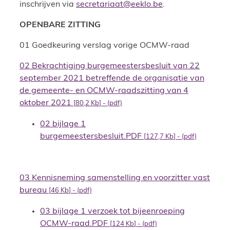
inschrijven via
secretariaat@eeklo.be
.
OPENBARE ZITTING
01 Goedkeuring verslag vorige OCMW-raad
02 Bekrachtiging burgemeestersbesluit van 22
september 2021 betreffende de organisatie van
de gemeente- en OCMW-raadszitting van 4
oktober 2021
80,2 Kb
(pdf)
02 bijlage 1
burgemeestersbesluit.PDF
127,7 Kb
(pdf)
03 Kennisneming samenstelling en voorzitter vast
bureau
46 Kb
(pdf)
03 bijlage 1 verzoek tot bijeenroeping
OCMW-raad.PDF
124 Kb
(pdf)