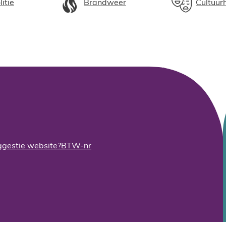
litie
Brandweer
Cultuur
gestie website?
BTW-nr