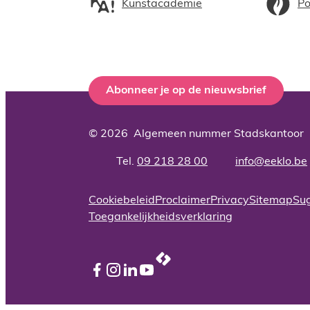
Kunstacademie
Po
Abonneer je op de nieuwsbrief
© 2026
Algemeen nummer Stadskantoor
09 218 28 00
info
@
eeklo.be
Adres
Tel.
E-mail
Cookiebeleid
Proclaimer
Privacy
Sitemap
Sug
Toegankelijkheidsverklaring
LCP nv 2026 ©
Facebook
Instagram
LinkedIn
YouTube