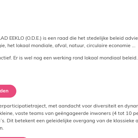
LO (O.D.E.) is een raad die het stedelijke beleid advie
e, het lokaal mondiale, afval, natuur, circulaire economie ...
actief. Er is wel nog een werking rond lokaal mondiaal beleid.
iden
participatietraject, met aandacht voor diversiteit en dyna
 kleine, vaste teams van geëngageerde inwoners (4 tot 10 pe
’s. Dit betekent een geleidelijke overgang van de klassieke
n.