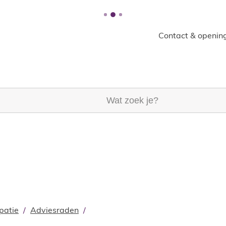
Contact & opening
k je?
ipatie
Adviesraden