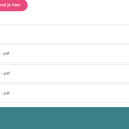
nd je hier
pdf
pdf
pdf