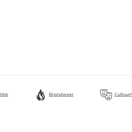
litie
Brandweer
Cultuur