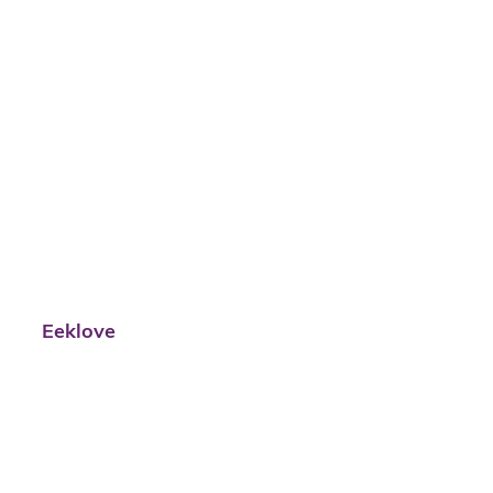
Eeklove
Eeklove
Wekelijkse Donderdagmarkt