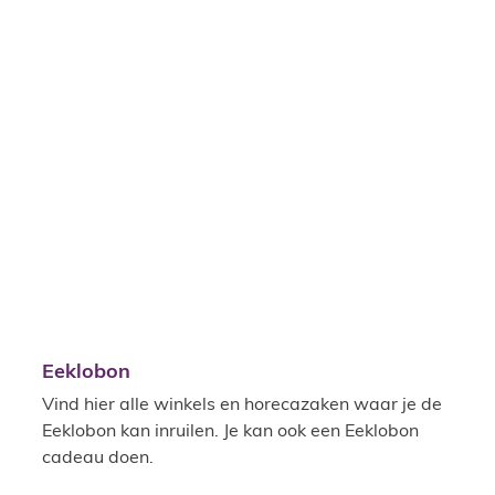
A tot Z
Eeklobon
Eeklobon
Vind hier alle winkels en horecazaken waar je de
Eeklobon kan inruilen. Je kan ook een Eeklobon
cadeau doen.