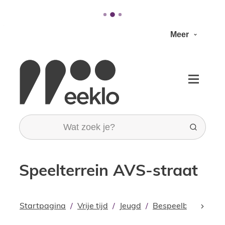
Naar inhoud
Meer
Stad Eeklo
Menu
Wat zoek je?
Zoeken
Speelterrein AVS-straat
Startpagina
Vrije tijd
Jeugd
Bespeelbare stad
scroll