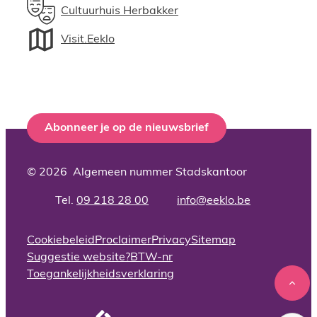
Cultuurhuis Herbakker
Visit.Eeklo
Abonneer je op de nieuwsbrief
© 2026
Algemeen nummer Stadskantoor
09 218 28 00
info
@
eeklo.be
Adres
Tel.
E-mail
Cookiebeleid
Proclaimer
Privacy
Sitemap
Suggestie website?
BTW-nr
Toegankelijkheidsverklaring
Naar
LCP nv 2026 ©