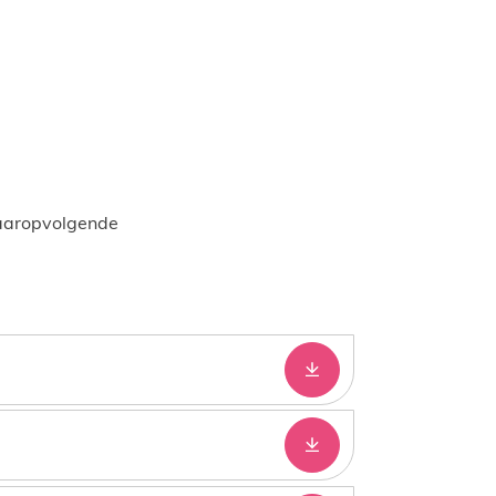
daaropvolgende
Downloaden
Downloaden