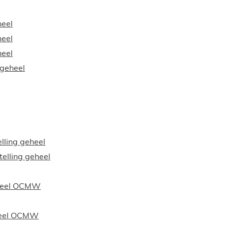
heel
heel
heel
 geheel
lling geheel
elling geheel
 deel OCMW
 deel OCMW