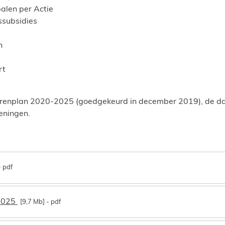
palen per Actie
ssubsidies
n
rt
rjarenplan 2020-2025 (goedgekeurd in december 2019), de 
eningen.
pdf
2025
9,7 Mb
pdf