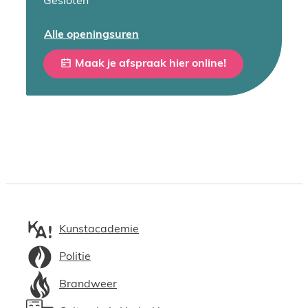
Gesloten
Burgerzaken
Alle openingsuren
Maak je afspraak hier online!
Kunstacademie
Politie
Brandweer