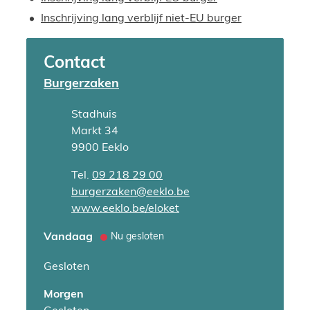
Inschrijving lang verblijf niet-EU burger
Contact
Burgerzaken
Adres
Stadhuis
Markt 34
,
9900
Eeklo
Tel.
09 218 29 00
E-mail
burgerzaken
@
eeklo.be
Website
www.eeklo.be/eloket
Vandaag
Nu gesloten
Gesloten
Morgen