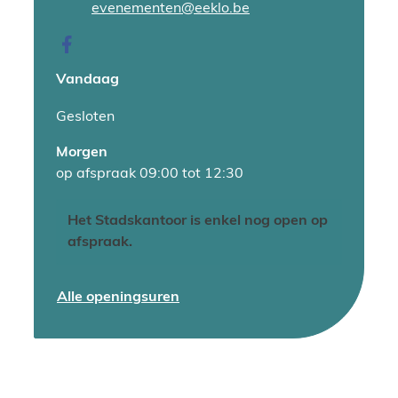
E-mail
evenementen
@
eeklo.be
Facebook
Dienst evenementen
Vandaag
Gesloten
Morgen
op afspraak
09:00
tot
12:30
Het Stadskantoor is enkel nog open op
afspraak.
Dienst evenementen
Alle openingsuren