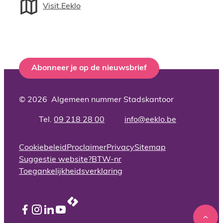
Visit.Eeklo
Abonneer je op de nieuwsbrief
© 2026
Algemeen nummer Stadskantoor
09 218 28 00
info
@
eeklo.be
Adres
Tel.
E-mail
Cookiebeleid
Proclaimer
Privacy
Sitemap
Suggestie website?
BTW-nr
Toegankelijkheidsverklaring
LCP nv 2026 ©
Facebook
Instagram
LinkedIn
YouTube
Naar