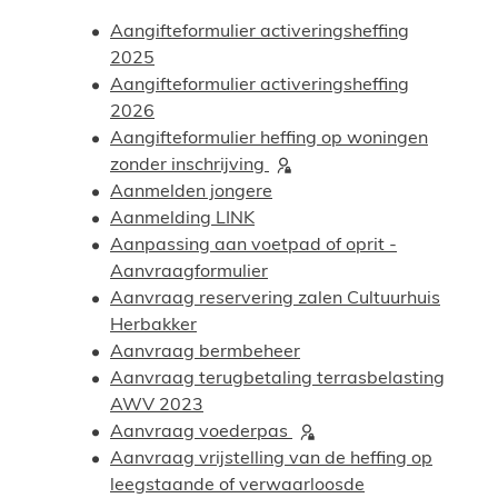
Aangifteformulier activeringsheffing
2025
Aangifteformulier activeringsheffing
2026
Aangifteformulier heffing op woningen
zonder inschrijving
Aanmelden jongere
Aanmelding LINK
Aanpassing aan voetpad of oprit -
Aanvraagformulier
Aanvraag reservering zalen Cultuurhuis
Herbakker
Aanvraag bermbeheer
Aanvraag terugbetaling terrasbelasting
AWV 2023
Aanvraag voederpas
Aanvraag vrijstelling van de heffing op
leegstaande of verwaarloosde